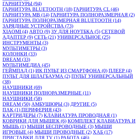
ГАРНИТУРЫ (94)
ГАРНИТУРА BLUETOOTH (18)
ГАРНИТУРА CL (46)
ГАРНИТУРА MB (14)
ГАРНИТУРА ПОЛНОРАЗМЕРНАЯ (2)
ГАРНИТУРА ПОЛНОРАЗМЕРНАЯ BLUETOOTH (14)
ЗАРЯДНЫЕ УСТРОЙСТВА (73)
XIAOMI (4)
АВТО (9)
ЗУ ДЛЯ НОУТБКА (5)
СЕТЕВОЙ
АДАПТЕР (9)
СЕТЬ (21)
УНИВЕРСАЛЬНОЕ (25)
ИНСТРУМЕНТЫ (3)
МУЛЬТИМЕТРЫ (3)
КОЛОНКИ (33)
DREAM (33)
МУЛЬТИМЕДИА (45)
ГЕЙМПАД (1)
ИК ПУЛЬТ ИЗ СМАРТФОНА (0)
ПЛЕЕР (4)
ПУЛЬТ ДЛЯ ШЛАГБАУМА (2)
ПУЛЬТ УНИВЕРСАЛЬНЫЙ
(38)
НАУШНИКИ (69)
НАУШНИКИ ПОЛНОРАЗМЕРНЫЕ (11)
НАУШНИКИ (58)
DREAM (50)
АМБУШЮРЫ (3)
ДРУГИЕ (5)
ПАК (1)
ПЕРИФЕРИЯ (43)
КАРТРИДЕРЫ (7)
КЛАВИАТУРА ПРОВОДНАЯ (1)
КОВРИКИ ДЛЯ МЫШЕК (6)
КОМПЛЕКТ КЛАВИАТУРА И
МЫШЬ (1)
МЫШИ БЕСПРОВОДНЫЕ (3)
МЫШИ
ИГРОВЫЕ (4)
МЫШИ ПРОВОДНЫЕ (2)
ХАБ (17)
ПРИСТАВКИ ДЛЯ TV (1)
РАБОТА (46)