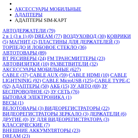
АКСЕССУАРЫ МОБИЛЬНЫЕ
АДАПТЕРЫ
АДАПТЕРЫ SIM-КАРТ
АВТОДЕРЖАТЕЛИ (79)
2 в 1 (3 в 1) (0)
DREAM (77)
ВОЗДУХОВОД (30)
КОВРИКИ
(5)
МАГНИТ (2)
ПЛАСТИНЫ ДЛЯ ДЕРЖАТЕЛЕЙ (3)
ТОРПЕДО И ЛОБОВОЕ СТЕКЛО (36)
АВТОТОВАРЫ (89)
BT РЕСИВЕРЫ (24)
FM ТРАНСМИТТЕРЫ (23)
АВТОВИЗИТКИ (10)
РАЗВЕТВИТЕЛИ (32)
АКСЕССУАРЫ МОБИЛЬНЫЕ (627)
CABLE (37)
CABLE AUX (59)
CABLE HDMI (10)
CABLE
LIGHTNINIG (92)
CABLE MicroUSB (125)
CABLE TYPE-C
(92)
АДАПТЕРЫ (50)
АКБ (15)
ЗУ АВТО (69)
ЗУ
БЕСПРОВОДНОЕ (2)
ЗУ СЕТЬ (76)
БЫТОВАЯ ЭЛЕКТРОНИКА (1)
ВЕСЫ (1)
ВЕЛОТОВАРЫ (3)
ВИДЕОРЕГИСТРАТОРЫ (22)
ВИДЕОРЕГИСТРАТОРЫ ЗЕРКАЛО (3)
ДЕРЖАТЕЛИ (6)
ДРУГИЕ (0)
ЗУ ДЛЯ ВИДЕОРЕГИСТРАТОРА (3)
КЛАССИЧЕСКИЕ (7)
ВНЕШНИЕ АККУМУЛЯТОРЫ (23)
DREAM (23)