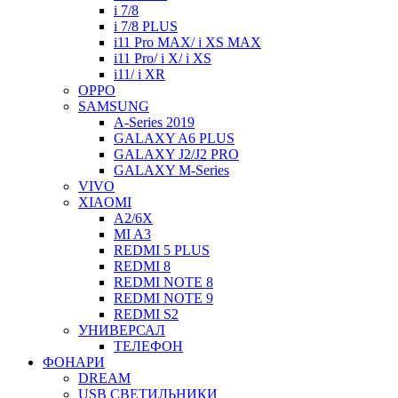
i 7/8
i 7/8 PLUS
i11 Pro MAX/ i XS MAX
i11 Pro/ i X/ i XS
i11/ i XR
OPPO
SAMSUNG
A-Series 2019
GALAXY A6 PLUS
GALAXY J2/J2 PRO
GALAXY M-Series
VIVO
XIAOMI
A2/6X
MI A3
REDMI 5 PLUS
REDMI 8
REDMI NOTE 8
REDMI NOTE 9
REDMI S2
УНИВЕРСАЛ
ТЕЛЕФОН
ФОНАРИ
DREAM
USB СВЕТИЛЬНИКИ