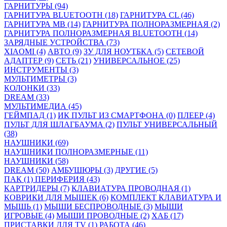
ГАРНИТУРЫ (94)
ГАРНИТУРА BLUETOOTH (18)
ГАРНИТУРА CL (46)
ГАРНИТУРА MB (14)
ГАРНИТУРА ПОЛНОРАЗМЕРНАЯ (2)
ГАРНИТУРА ПОЛНОРАЗМЕРНАЯ BLUETOOTH (14)
ЗАРЯДНЫЕ УСТРОЙСТВА (73)
XIAOMI (4)
АВТО (9)
ЗУ ДЛЯ НОУТБКА (5)
СЕТЕВОЙ
АДАПТЕР (9)
СЕТЬ (21)
УНИВЕРСАЛЬНОЕ (25)
ИНСТРУМЕНТЫ (3)
МУЛЬТИМЕТРЫ (3)
КОЛОНКИ (33)
DREAM (33)
МУЛЬТИМЕДИА (45)
ГЕЙМПАД (1)
ИК ПУЛЬТ ИЗ СМАРТФОНА (0)
ПЛЕЕР (4)
ПУЛЬТ ДЛЯ ШЛАГБАУМА (2)
ПУЛЬТ УНИВЕРСАЛЬНЫЙ
(38)
НАУШНИКИ (69)
НАУШНИКИ ПОЛНОРАЗМЕРНЫЕ (11)
НАУШНИКИ (58)
DREAM (50)
АМБУШЮРЫ (3)
ДРУГИЕ (5)
ПАК (1)
ПЕРИФЕРИЯ (43)
КАРТРИДЕРЫ (7)
КЛАВИАТУРА ПРОВОДНАЯ (1)
КОВРИКИ ДЛЯ МЫШЕК (6)
КОМПЛЕКТ КЛАВИАТУРА И
МЫШЬ (1)
МЫШИ БЕСПРОВОДНЫЕ (3)
МЫШИ
ИГРОВЫЕ (4)
МЫШИ ПРОВОДНЫЕ (2)
ХАБ (17)
ПРИСТАВКИ ДЛЯ TV (1)
РАБОТА (46)