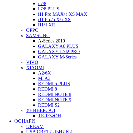
i 7/8
i 7/8 PLUS
i11 Pro MAX/ i XS MAX
i11 Pro/ i X/ i XS
i11/ i XR
OPPO
SAMSUNG
A-Series 2019
GALAXY A6 PLUS
GALAXY J2/J2 PRO
GALAXY M-Series
VIVO
XIAOMI
A2/6X
MI A3
REDMI 5 PLUS
REDMI 8
REDMI NOTE 8
REDMI NOTE 9
REDMI S2
УНИВЕРСАЛ
ТЕЛЕФОН
ФОНАРИ
DREAM
USB СВЕТИЛЬНИКИ