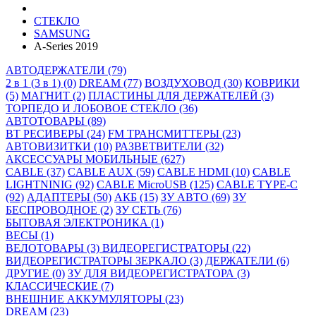
СТЕКЛО
SAMSUNG
A-Series 2019
АВТОДЕРЖАТЕЛИ (79)
2 в 1 (3 в 1) (0)
DREAM (77)
ВОЗДУХОВОД (30)
КОВРИКИ
(5)
МАГНИТ (2)
ПЛАСТИНЫ ДЛЯ ДЕРЖАТЕЛЕЙ (3)
ТОРПЕДО И ЛОБОВОЕ СТЕКЛО (36)
АВТОТОВАРЫ (89)
BT РЕСИВЕРЫ (24)
FM ТРАНСМИТТЕРЫ (23)
АВТОВИЗИТКИ (10)
РАЗВЕТВИТЕЛИ (32)
АКСЕССУАРЫ МОБИЛЬНЫЕ (627)
CABLE (37)
CABLE AUX (59)
CABLE HDMI (10)
CABLE
LIGHTNINIG (92)
CABLE MicroUSB (125)
CABLE TYPE-C
(92)
АДАПТЕРЫ (50)
АКБ (15)
ЗУ АВТО (69)
ЗУ
БЕСПРОВОДНОЕ (2)
ЗУ СЕТЬ (76)
БЫТОВАЯ ЭЛЕКТРОНИКА (1)
ВЕСЫ (1)
ВЕЛОТОВАРЫ (3)
ВИДЕОРЕГИСТРАТОРЫ (22)
ВИДЕОРЕГИСТРАТОРЫ ЗЕРКАЛО (3)
ДЕРЖАТЕЛИ (6)
ДРУГИЕ (0)
ЗУ ДЛЯ ВИДЕОРЕГИСТРАТОРА (3)
КЛАССИЧЕСКИЕ (7)
ВНЕШНИЕ АККУМУЛЯТОРЫ (23)
DREAM (23)