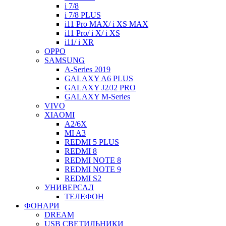
i 7/8
i 7/8 PLUS
i11 Pro MAX/ i XS MAX
i11 Pro/ i X/ i XS
i11/ i XR
OPPO
SAMSUNG
A-Series 2019
GALAXY A6 PLUS
GALAXY J2/J2 PRO
GALAXY M-Series
VIVO
XIAOMI
A2/6X
MI A3
REDMI 5 PLUS
REDMI 8
REDMI NOTE 8
REDMI NOTE 9
REDMI S2
УНИВЕРСАЛ
ТЕЛЕФОН
ФОНАРИ
DREAM
USB СВЕТИЛЬНИКИ