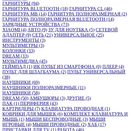
ГАРНИТУРЫ (94)
ГАРНИТУРА BLUETOOTH (18)
ГАРНИТУРА CL (46)
ГАРНИТУРА MB (14)
ГАРНИТУРА ПОЛНОРАЗМЕРНАЯ (2)
ГАРНИТУРА ПОЛНОРАЗМЕРНАЯ BLUETOOTH (14)
ЗАРЯДНЫЕ УСТРОЙСТВА (73)
XIAOMI (4)
АВТО (9)
ЗУ ДЛЯ НОУТБКА (5)
СЕТЕВОЙ
АДАПТЕР (9)
СЕТЬ (21)
УНИВЕРСАЛЬНОЕ (25)
ИНСТРУМЕНТЫ (3)
МУЛЬТИМЕТРЫ (3)
КОЛОНКИ (33)
DREAM (33)
МУЛЬТИМЕДИА (45)
ГЕЙМПАД (1)
ИК ПУЛЬТ ИЗ СМАРТФОНА (0)
ПЛЕЕР (4)
ПУЛЬТ ДЛЯ ШЛАГБАУМА (2)
ПУЛЬТ УНИВЕРСАЛЬНЫЙ
(38)
НАУШНИКИ (69)
НАУШНИКИ ПОЛНОРАЗМЕРНЫЕ (11)
НАУШНИКИ (58)
DREAM (50)
АМБУШЮРЫ (3)
ДРУГИЕ (5)
ПАК (1)
ПЕРИФЕРИЯ (43)
КАРТРИДЕРЫ (7)
КЛАВИАТУРА ПРОВОДНАЯ (1)
КОВРИКИ ДЛЯ МЫШЕК (6)
КОМПЛЕКТ КЛАВИАТУРА И
МЫШЬ (1)
МЫШИ БЕСПРОВОДНЫЕ (3)
МЫШИ
ИГРОВЫЕ (4)
МЫШИ ПРОВОДНЫЕ (2)
ХАБ (17)
ПРИСТАВКИ ДЛЯ TV (1)
РАБОТА (46)